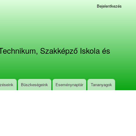
Bejelentkezés
Technikum, Szakképző Iskola és
zéseink
Büszkeségeink
Eseménynaptár
Tananyagok