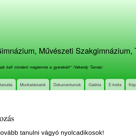
Ugrás
a
tartalomra
 Gimnázium, Művészeti Szakgimnázium, 
ának kell mindent megtennie a gyerekért" /Vekerdy Tamás/
tanulás
Munkatársaink
Dokumentumok
Galéria
E-kréta
Kép
ozás
ovább tanulni vágyó nyolcadikosok!