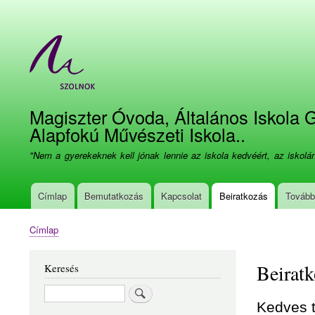
Felhasználói
fiók
menüje
Magiszter Óvoda, Általános Iskola
Alapfokú Művészeti Iskola..
"Nem a gyerekeknek kell jónak lennie az iskola kedvéért, az iskol
Címlap
Bemutatkozás
Kapcsolat
Beiratkozás
Tovább
Fő
navigáció
Címlap
Morzsa
Beiratk
Keresés
Keresés
Kedves t