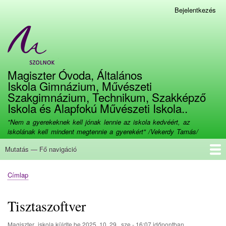
Ugrás
Bejelentkezés
Felhasználói
a
fiók
tartalomra
menüje
Magiszter Óvoda, Általános
Iskola Gimnázium, Művészeti
Szakgimnázium, Technikum, Szakképző
Iskola és Alapfokú Művészeti Iskola..
"Nem a gyerekeknek kell jónak lennie az iskola kedvéért, az
iskolának kell mindent megtennie a gyerekért" /Vekerdy Tamás/
Mutatás — Fő navigáció
Fő
navigáció
Címlap
Bemutatkozás
Kapcsolat
Beiratkozás
Továbbtanulás
Munkatársaink
Dokumentumok
Galéria
E-kréta
Képzéseink
Büszkeségeink
Eseménynaptár
Tananyagok
Címlap
Morzsa
Tisztaszoftver
Magiszter_iskola
küldte be
2025. 10. 29., sze - 16:07
időpontban