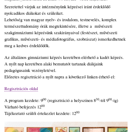
Szeretettel várjuk az intézményünk képzései iránt érdeklődő
nyolcadikos diákokat és szüleiket.
Lehetőség van magyar nyelv- és irodalom, testnevelés, komplex
természettudomány órák megtekintésére, illetve a művészeti
szakgimnáziumi képzésünk szakirányaival (festészet, művészeti
grafikus, művészeti- és médiafotográfus, szobrászat) ismerkedhetnek
meg a kedves érdeklődők.
Az általános gimnáziumi képzés keretében elérhető a kadét képzés.
A nyílt nap keretében alaki bemutatót tartanak diákjaink
pedagógusaink vezényletével.
Előzetes regisztráció a nyílt napra a következő linken érhető el:
Regisztrációs oldal
00
30
00
A program kezdete: 9
(regisztráció a helyszínen 8
-tól 9
-ig)
00
Várható befejezés 12
00
Tájékoztató szülői értekezlet kezdete: 12