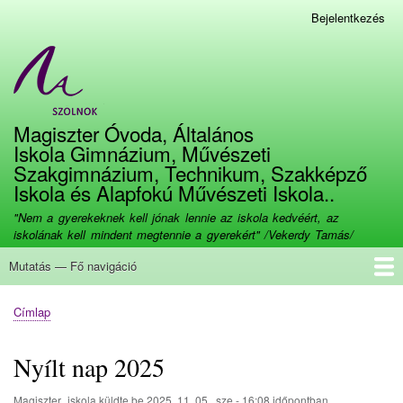
Ugrás
Bejelentkezés
Felhasználói
a
fiók
tartalomra
menüje
Magiszter Óvoda, Általános
Iskola Gimnázium, Művészeti
Szakgimnázium, Technikum, Szakképző
Iskola és Alapfokú Művészeti Iskola..
"Nem a gyerekeknek kell jónak lennie az iskola kedvéért, az
iskolának kell mindent megtennie a gyerekért" /Vekerdy Tamás/
Mutatás — Fő navigáció
Fő
navigáció
Címlap
Bemutatkozás
Kapcsolat
Beiratkozás
Továbbtanulás
Munkatársaink
Dokumentumok
Galéria
E-kréta
Képzéseink
Büszkeségeink
Eseménynaptár
Tananyagok
Címlap
Morzsa
Nyílt nap 2025
Magiszter_iskola
küldte be
2025. 11. 05., sze - 16:08
időpontban