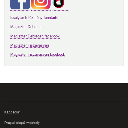
Esélytér Intézmény fenntartó
Magiszter Debrecen
Magiszter Debrecen facebook
Magiszter Tiszavasvári
Magiszter Tiszavasvári facebook
Lábléc
Kapcsolat
menü
Drupal
alapú webhely